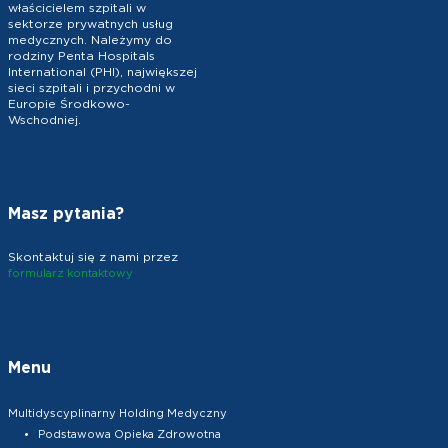
właścicielem szpitali w
sektorze prywatnych usług
medycznych. Należymy do
rodziny Penta Hospitals
International (PHI), największej
sieci szpitali i przychodni w
Europie Środkowo-
Wschodniej.
Masz pytania?
Skontaktuj się z nami przez
formularz kontaktowy
Menu
Multidyscyplinarny Holding Medyczny
Podstawowa Opieka Zdrowotna